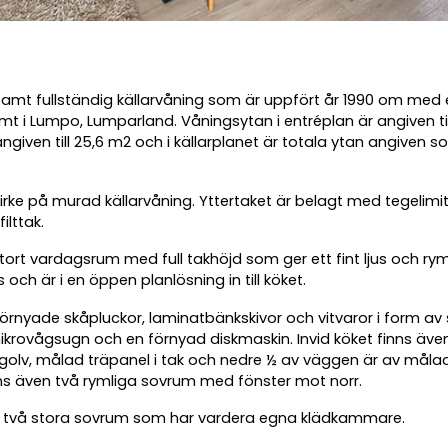
 samt fullständig källarvåning som är uppfört år 1990 om med 
mt i Lumpo, Lumparland. Våningsytan i entréplan är angiven ti
given till 25,6 m2 och i källarplanet är totala ytan angiven 
virke på murad källarvåning. Yttertaket är belagt med tegelimi
lttak.
tort vardagsrum med full takhöjd som ger ett fint ljus och ry
ch är i en öppen planlösning in till köket.
förnyade skåpluckor, laminatbänkskivor och vitvaror i form av
 mikrovågsugn och en förnyad diskmaskin. Invid köket finns även
golv, målad träpanel i tak och nedre ½ av väggen är av måla
ns även två rymliga sovrum med fönster mot norr.
ns två stora sovrum som har vardera egna klädkammare.