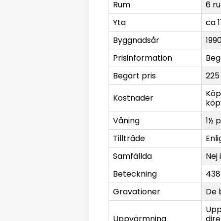
Rum
6 r
Yta
ca 
Byggnadsår
199
Prisinformation
Beg
Begärt pris
225
Köp
Kostnader
köp
Våning
1½ 
Tillträde
Enl
Samfällda
Nej 
Beteckning
438
Gravationer
De 
Upp
Uppvärmning
dir