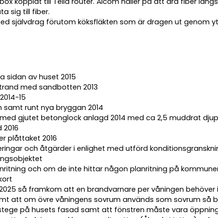
 box kopplat till Telia router. Ålcom håller på att dra fiber l
 sig till fiber.
r med självdrag förutom köksfläkten som är dragen ut genom y
a sidan av huset 2015
trand med sandbotten 2013
2014-15
samt runt nya bryggan 2014
m med gjutet betonglock anlagd 2014 med ca 2,5 muddrat djup
d 2016
er plåttaket 2016
ringar och åtgärder i enlighet med utförd konditionsgranskning
ningsobjektet
 planritning och om de inte hittar någon planritning på kommun
kort
 2025 så framkom att en brandvarnare per våningen behöver inst
mt att om övre våningens sovrum används som sovrum så be
stege på husets fasad samt att fönstren måste vara öppnin