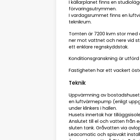
I källarplanet finns en studi
förvaringsutrymmen.
I vardagsrummet finns en luftvä
teknikrum.
Tomten är 7200 kvm stor med c
ner mot vattnet och nere vid 
ett enklare regnskyddstak.
Konditionsgranskning är utförd
Fastigheten har ett vackert öst
Teknik
Uppvärmning av bostadshuset s
en luftvärmepump (enligt uppgif
under klinkers i hallen.
Husets innertak har tilläggsisol
Anslutet till el och vatten från
sluten tank. Gråvatten via avlopp
Leacomatic och spisvakt install