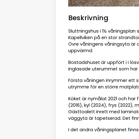
Beskrivning
Sluttningshus i 1½ våningsplan
Kapellviken på en stor strandto
Övre våningens våningsyta är an
uppvärmd.
Bostadshuset är uppfört i i lös
inglasade uterummet som har fi
Första våningen inrymmer ett s
utrymme för en större matplats o
Köket är nymålat 2021 och har 
(2016), kyl (2024), frys (2022),
Gästtoalett inrett med laminat
väggyta är tapetserad. Det fin
I det andra våningsplanet fin