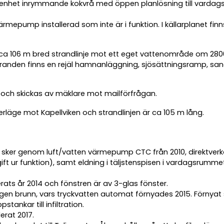
olägenhet inrymmande kokvrå med öppen planlösning till vard
rmepump installerad som inte är i funktion. I källarplanet f
a 106 m bred strandlinje mot ett eget vattenområde om 2800
stranden finns en rejäl hamnanläggning, sjösättningsramp, s
 och skickas av mäklare mot mailförfrågan.
erläge mot Kapellviken och strandlinjen är ca 105 m lång.
ker genom luft/vatten värmepump CTC från 2010, direktverkan
t ur funktion), samt eldning i täljstenspisen i vardagsrummet
erats år 2014 och fönstren är av 3-glas fönster.
 egen brunn, vars tryckvatten automat förnyades 2015. Förnyat s
stankar till infiltration.
erat 2017.