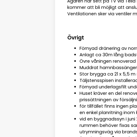
Ägaren har sett på TV via Telia
kommer att bli möjligt att ansluta
Ventilationen sker via ventile
Övrigt
Förnyad dränering av norr
Anlagt ca 30m lång bads
Övre våningen renoverad 
Muddrat hamnbassängen 
Stor brygga ca 21 x 5,5 
Täljstensspisen installera
Förnyad underlagsfilt und
Huset kräver en del renove
prissättningen av försälj
för tillfället finns ingen
en enkel planritning inom 
vid en byggnadssyn i juni
rummen behöver fixas sa
utrymningsväg via brand