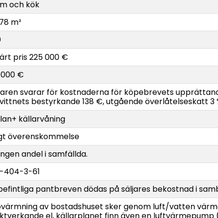
um och kök
178 m²
0
ärt pris 225 000 €
 000 €
aren svarar för kostnaderna för köpebrevets upprättand
vittnets bestyrkande 138 €, utgående överlåtelseskatt 
plan+ källarvåning
igt överenskommelse
ingen andel i samfällda.
-404-3-61
befintliga pantbreven dödas på säljares bekostnad i sa
värmning av bostadshuset sker genom luft/vatten värm
ektverkande el, källarplanet finn även en luftvärmepump (e