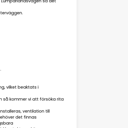
ängs Lumparlandsvägen så det
tterväggen.
.
, vilket beaktats i
en så kommer vi att försöka rita
alleras, ventilation till
höver det finnas
gsbara