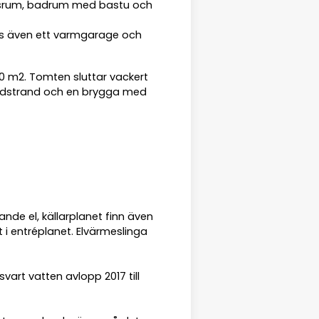
agsrum, badrum med bastu och
inns även ett varmgarage och
 m2. Tomten sluttar vackert
andstrand och en brygga med
de el, källarplanet finn även
 i entréplanet. Elvärmeslinga
vart vatten avlopp 2017 till