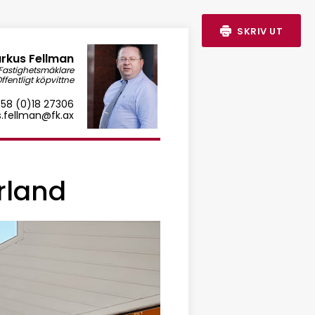
SKRIV UT
rkus Fellman
 Fastighetsmäklare
ffentligt köpvittne
58 (0)18 27306
.fellman@fk.ax
rland