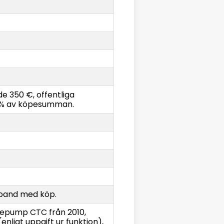
e 350 €, offentliga
3 % av köpesumman.
mband med köp.
epump CTC från 2010,
nligt uppgift ur funktion),