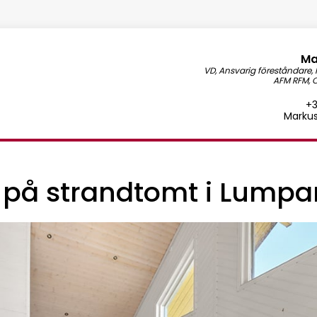
Ma
VD, Ansvarig föreståndare,
AFM RFM, O
+3
Markus
 på strandtomt i Lumpa