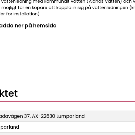
t vattenledning med kommunalt vatten (Ålands Vatten) och 
 möjligt för en köpare att koppla in sig på vattenledningen (k
för installation)
ladda ner på hemsida
ktet
adavägen 37, AX-22630 Lumparland
parland