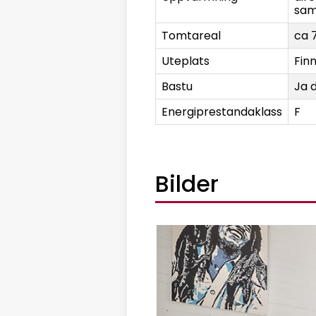
sam
Tomtareal
ca 
Uteplats
Fin
Bastu
Ja 
Energiprestandaklass
F
Bilder