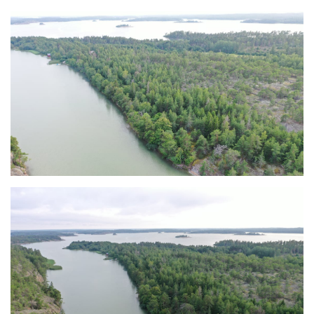
Standområde nr 1 (det här strandområdet) som ligger
längst norrut kommer att belastas med en 12 m bred
vägrätt samt en 8 m bred vägrätt för strandområde nr 2
samt för strandområde nr 3 och dess vägsträckning är
från befintlig väg i början av strandområde nr 1
(nordvästra hörnet mot befintlig väg) samt uppe på
bergsplatån på strandområde nr 1 invid västra kanten
enligt bästa förutsättningarna för vägbyggnation. Denna
strandtomt (nr 2) skall belastas av en 8 m bred vägrätt till
tomen söderut (strandtomt nr 3).
Vägbyggnadskostnaden skall fördelas så att på tomten
längst norrut (nr 1) erlägger samtliga (3 tomtköpare av
tomt nr 1, 2 och 3) 1/3 av vägbyggnadskostnaden och på
den mellersta tomten erlägger köparen av strandområde
nr 2 (detta strandområdet) och köparen av strandområde
nr 3 hälften var av vägbyggnadskostnaden och för
vägbyggnadskostnaden på den södra strandtomten nr 3
så erlägger den tomtköparen hela
vägbyggnadskostnaden.