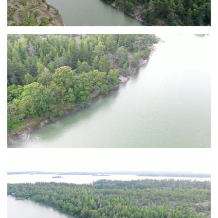
Tomtköparna måste även lösa in sig i befintlig väg
(kostnaden uppskattas till ca 900 euro).
Kort vägbeskrivning
Kör ut på Dånövägen till vändplan.
Fortsätt rakt fram över vändplanen och kör ca 280 m.
Ta av till vänster och kör ca 16 m in på gamla Dånö
byväg och sväng av ner till höger.
Efter ca 240 m finns ett markeringsband på höger
sida (i linje med råsten 21 som finns till höger ner mot
åkern).
Det är lättast att parkera bilen lite längre fram och gå
tillbaka till ovan nämnda markeringsband (det första
för det finns två vid vägen och det andra markerar
linjen för råsten nr 22 som också ligger på höger sida
av vägen ner mot åkrarna.
Om man går österut från det första
markeringsbandet och går upp för ett ganska brant
berg och ner på andra sidan så kommer man efter ca
210 m ner mot strandlinjen i Dånöviken (andra sidan
vägen från markeringsbandet).