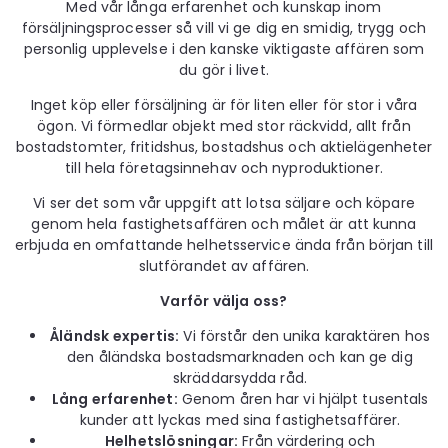
Med vår långa erfarenhet och kunskap inom
försäljningsprocesser så vill vi ge dig en smidig, trygg och
personlig upplevelse i den kanske viktigaste affären som
du gör i livet.
Inget köp eller försäljning är för liten eller för stor i våra
ögon. Vi förmedlar objekt med stor räckvidd, allt från
bostadstomter, fritidshus, bostadshus och aktielägenheter
till hela företagsinnehav och nyproduktioner.
Vi ser det som vår uppgift att lotsa säljare och köpare
genom hela fastighetsaffären och målet är att kunna
erbjuda en omfattande helhetsservice ända från början till
slutförandet av affären.
Varför välja oss?
Åländsk expertis:
Vi förstår den unika karaktären hos
den åländska bostadsmarknaden och kan ge dig
skräddarsydda råd.
Lång erfarenhet:
Genom åren har vi hjälpt tusentals
kunder att lyckas med sina fastighetsaffärer.
Helhetslösningar:
Från värdering och