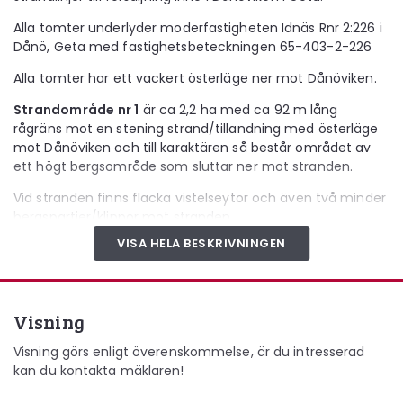
Alla tomter underlyder moderfastigheten Idnäs Rnr 2:226 i
Dånö, Geta med fastighetsbeteckningen 65-403-2-226
Alla tomter har ett vackert österläge ner mot Dånöviken.
Strandområde nr 1
är ca 2,2 ha med ca 92 m lång
rågräns mot en stening strand/tillandning med österläge
mot Dånöviken och till karaktären så består området av
ett högt bergsområde som sluttar ner mot stranden.
Vid stranden finns flacka vistelseytor och även två minder
bergspartier/klippor mot stranden.
VISA HELA BESKRIVNINGEN
El finns i närområdet (ca 320 m från el transformator).
Dånöviken är djup så det går bra att komma in med större
båt och även segelbåt om man anlägger en bra
flytbrygga.
Visning
Området är kuperat, bergsbundet, rikligt trädbevuxet och
Visning görs enligt överenskommelse, är du intresserad
sluttar österut ner mot stranden.
kan du kontakta mäklaren!
På området finns flera möjliga byggnadsplatser med högt