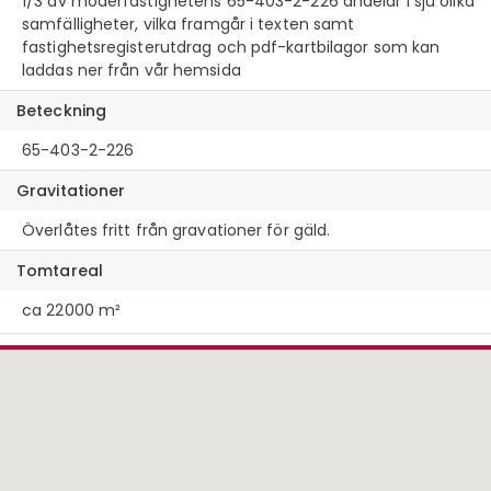
1/3 av moderfastighetens 65-403-2-226 andelar i sju olika
samfälligheter, vilka framgår i texten samt
fastighetsregisterutdrag och pdf-kartbilagor som kan
laddas ner från vår hemsida
Beteckning
65-403-2-226
Gravitationer
Överlåtes fritt från gravationer för gäld.
Tomtareal
ca 22000 m²