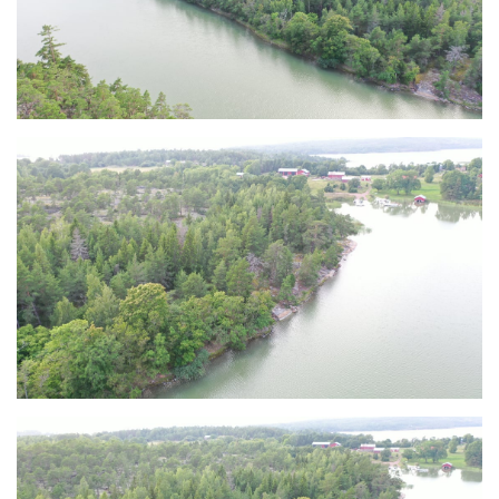
Dokument som finns att ladda ner på vår hemsida
Kartor på tomterna
Fastighetsregisterutdrag
Kartor på samfällda områden som strandområdet får
andel i