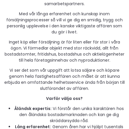
samarbetspartners.
Med vår långa erfarenhet och kunskap inom
försäljningsprocesser så vill vi ge dig en smidig, trygg och
personlig upplevelse i den kanske viktigaste affären som
du gör i livet.
Inget köp eller försäljning är för liten eller för stor i våra
ögon. Vi förmedlar objekt med stor räckvidd, allt från
bostadstomter, fritidshus, bostadshus och aktielägenheter
till hela företagsinnehav och nyproduktioner.
Vi ser det som vår uppgift att lotsa säljare och köpare
genom hela fastighetsaffären och målet är att kunna
erbjuda en omfattande helhetsservice ända från början till
slutförandet av affären.
Varför välja oss?
Åländsk expertis:
Vi förstår den unika karaktären hos
den åländska bostadsmarknaden och kan ge dig
skräddarsydda råd.
Lång erfarenhet:
Genom åren har vi hjälpt tusentals