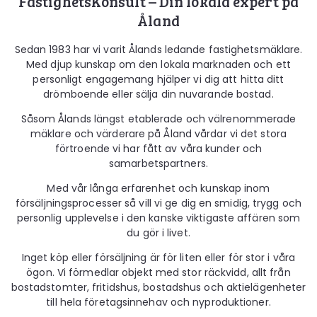
FastighetsKonsult – Din lokala expert på
Åland
Sedan 1983 har vi varit Ålands ledande fastighetsmäklare.
Med djup kunskap om den lokala marknaden och ett
personligt engagemang hjälper vi dig att hitta ditt
drömboende eller sälja din nuvarande bostad.
Såsom Ålands längst etablerade och välrenommerade
mäklare och värderare på Åland vårdar vi det stora
förtroende vi har fått av våra kunder och
samarbetspartners.
Med vår långa erfarenhet och kunskap inom
försäljningsprocesser så vill vi ge dig en smidig, trygg och
personlig upplevelse i den kanske viktigaste affären som
du gör i livet.
Inget köp eller försäljning är för liten eller för stor i våra
ögon. Vi förmedlar objekt med stor räckvidd, allt från
bostadstomter, fritidshus, bostadshus och aktielägenheter
till hela företagsinnehav och nyproduktioner.