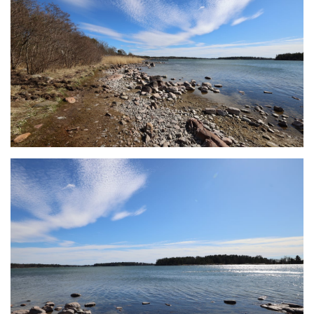
På tomten finns även en gammal strandbod som är
ett rivningsobjekt
Båten och trailern flyttar säljarna i samband med
köpet (dvs de ingår inte i köpet), men i övrigt ingår
kvarlämnat lösöre och byggnaderna som de går och
står
Elen kopplas ur vid köpet och köparna måste betala
för en ny elanslutning
Länk till kommunens
byggnadsordning
Dokument som finns att ladda ner
Prospekt
Kartor på området
Kartor på ÅEA servitut av El vid sydöstra hörnet av
området