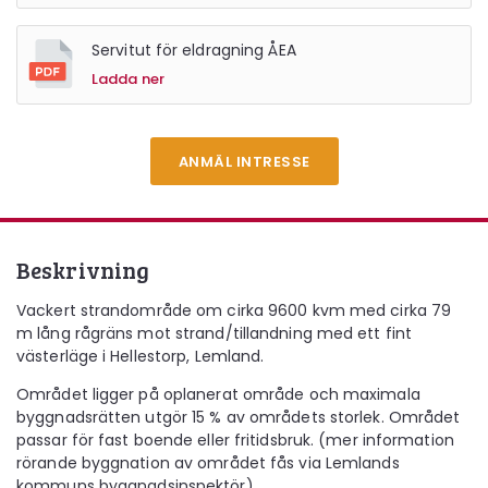
Servitut för eldragning ÅEA
Ladda ner
ANMÄL INTRESSE
Beskrivning
Vackert strandområde om cirka 9600 kvm med cirka 79
m lång rågräns mot strand/tillandning med ett fint
västerläge i Hellestorp, Lemland.
Området ligger på oplanerat område och maximala
byggnadsrätten utgör 15 % av områdets storlek. Området
passar för fast boende eller fritidsbruk. (mer information
rörande byggnation av området fås via Lemlands
kommuns byggnadsinspektör).