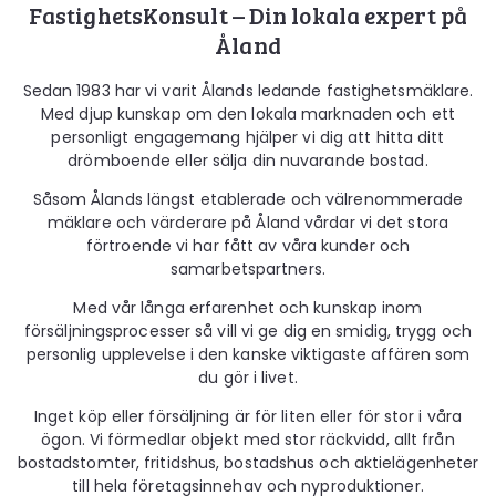
FastighetsKonsult – Din lokala expert på
Åland
Sedan 1983 har vi varit Ålands ledande fastighetsmäklare.
Med djup kunskap om den lokala marknaden och ett
personligt engagemang hjälper vi dig att hitta ditt
drömboende eller sälja din nuvarande bostad.
Såsom Ålands längst etablerade och välrenommerade
mäklare och värderare på Åland vårdar vi det stora
förtroende vi har fått av våra kunder och
samarbetspartners.
Med vår långa erfarenhet och kunskap inom
försäljningsprocesser så vill vi ge dig en smidig, trygg och
personlig upplevelse i den kanske viktigaste affären som
du gör i livet.
Inget köp eller försäljning är för liten eller för stor i våra
ögon. Vi förmedlar objekt med stor räckvidd, allt från
bostadstomter, fritidshus, bostadshus och aktielägenheter
till hela företagsinnehav och nyproduktioner.