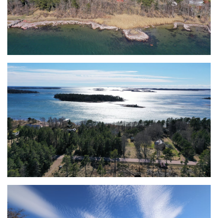
Köpare måste anlägga ett eget avlopp som uppfyller
gällande krav.
Strandområdet är outbrutet och till karaktären är området
vistelsevänligt med lite sluttande tomt ner mot vattnet
och strandlinjen har långgrund och sandbunden botten.
Området ligger på ett oplanerat område och
byggnadsrätten utgör maximalt 15 % av tomtstorleken.
Byggnadsfrågor besvaras av Lemlands byggnadsinspektör,
frågor rörande kostnad för elanslutning fås från Ålands
Elandelslag och kostnaden för anslutning till kommunalt
vatten fås från Lemlands kommun.
Lemlands kommun
Ålands Elandelslag
Övrigt
Vid sydöstra rågränsen finns ÅEA nerlagda jordkabel +
en långspänningsstolpe och stödstolpe
Väginfarten kontrolleras med landskapet