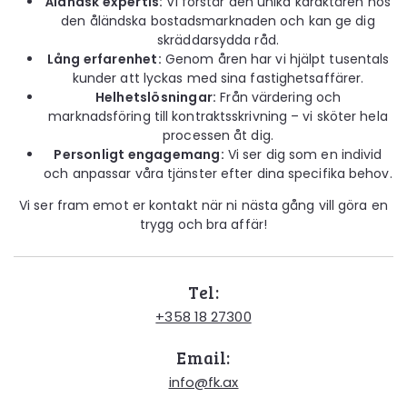
Åländsk expertis:
Vi förstår den unika karaktären hos
den åländska bostadsmarknaden och kan ge dig
skräddarsydda råd.
Lång erfarenhet:
Genom åren har vi hjälpt tusentals
kunder att lyckas med sina fastighetsaffärer.
Helhetslösningar:
Från värdering och
marknadsföring till kontraktsskrivning – vi sköter hela
processen åt dig.
Personligt engagemang:
Vi ser dig som en individ
och anpassar våra tjänster efter dina specifika behov.
Vi ser fram emot er kontakt när ni nästa gång vill göra en
trygg och bra affär!
Tel:
+358 18 27300
Email:
info@fk.ax