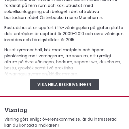
fördelat på fem
rum och kök
, utrustat med
solcellsanläggning
och beläget i det attraktiva
bostadsområdet Österbacka i norra Mariehamn.
Bostadshuset är uppfört i 1 ½-våningsplan på gjuten platta
dels entréplan är uppförd år 2009-2010 och övre våningen
inreddes och färdigställdes år 2015.
Huset rymmer
hall
,
kök
med matplats och öppen
planlösning mot vardagsrum, tre sovrum, ett rymligt
allrum på övre våningen, badrum, separat wc, duschrum,
bastu, grovkök samt två praktiska
förvaringsutrymmen/klädkammare.
Köksinredningen är från Kristina Kök och erbjuder gott om
VISA HELA BESKRIVNINGEN
skåp och generös bänkyta. Vitvaror i form av spishäll (ca
2018), ugn, diskmaskin (ca 2020), elfläkt, kylskåp, frys med
vattendispenser och ismaskin.
Visning
Vardagsrummet är luftigt med fint ljusinsläpp och utrustat
med en större kamin med glasfronter till tre håll.
Visning görs enligt överenskommelse, är du intresserad
kan du kontakta mäklaren!
Uppvärmning sker via fjärrvärme med Dannfors