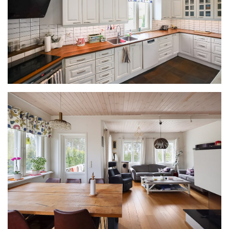
Dokument som finns att ladda ner på hemsidan
Kartudrag
Planritningar och skärningsritningar på bostadshuset
och fristående garage-/förrådsbyggnad