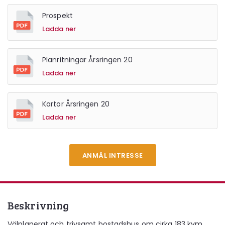
Prospekt
Ladda ner
Planritningar Årsringen 20
Ladda ner
Kartor Årsringen 20
Ladda ner
ANMÄL INTRESSE
Beskrivning
Välplanerat och trivsamt bostadshus om cirka 183 kvm,