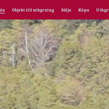
alu
Objekt till uthyrning
Sälja
Köpa
Uthyr