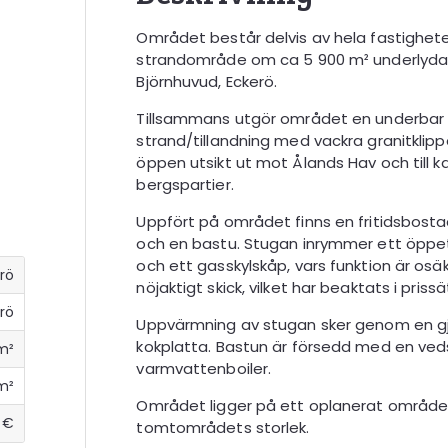
Området består delvis av hela fastighete
strandområde om ca 5 900 m² underlyda
Björnhuvud, Eckerö.
Tillsammans utgör området en underbar 
strand/tillandning med vackra granitkli
öppen utsikt ut mot Ålands Hav och till k
bergspartier.
Uppfört på området finns en fritidsbosta
och en bastu. Stugan inrymmer ett öppet 
och ett gasskylskåp, vars funktion är osäk
erö
nöjaktigt skick, vilket har beaktats i priss
rö
Uppvärmning av stugan sker genom en g
kokplatta. Bastun är försedd med en ved
m²
varmvattenboiler.
m²
Området ligger på ett oplanerat område
 €
tomtområdets storlek.