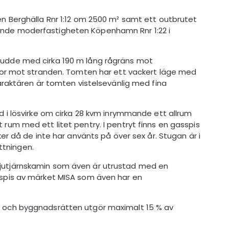
n Berghälla Rnr 1:12 om 2500 m² samt ett outbrutet
nde moderfastigheten Köpenhamn Rnr 1:22 i
udde med cirka 190 m lång rågräns mot
ppor mot stranden. Tomten har ett vackert läge med
araktären är tomten vistelsevänlig med fina
d i lösvirke om cirka 28 kvm inrymmande ett allrum
rum med ett litet pentry. I pentryt finns en gasspis
er då de inte har använts på över sex år. Stugan är i
ättningen.
jutjärnskamin som även är utrustad med en
spis av märket MISA som även har en
 och byggnadsrätten utgör maximalt 15 % av