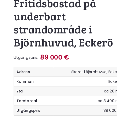
Fritidsbostad på
underbart
strandområde i
Björnhuvud, Eckerö
89 000 €
Utgångspris:
Adress
Skäret i Björnhuvud, Eck
Kommun
Ecke
Yta
ca 28 
Tomtareal
ca 8 400 
Utgångspris
89 000