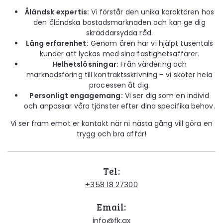
Åländsk expertis:
Vi förstår den unika karaktären hos
den åländska bostadsmarknaden och kan ge dig
skräddarsydda råd.
Lång erfarenhet:
Genom åren har vi hjälpt tusentals
kunder att lyckas med sina fastighetsaffärer.
Helhetslösningar:
Från värdering och
marknadsföring till kontraktsskrivning – vi sköter hela
processen åt dig.
Personligt engagemang:
Vi ser dig som en individ
och anpassar våra tjänster efter dina specifika behov.
Vi ser fram emot er kontakt när ni nästa gång vill göra en
trygg och bra affär!
Tel:
+358 18 27300
Email:
info@fk.ax